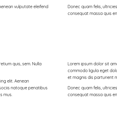
Aenean vulputate eleifend
Donec quam felis, ultricie
consequat massa quis en
retium quis, sem. Nulla
Lorem ipsum dolor sit ame
commodo ligula eget dol
et magnis dis parturient 
ng elit. Aenean
ociis natoque penatibus
Donec quam felis, ultricie
us mus.
consequat massa quis en