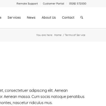
Remote Support
Customer Portal
01282 572000
e
Services
News
About Us
Contact
You are here:
Home
/
Terms of Service
t, consectetuer adipiscing elit. Aenean
or. Aenean massa. Cum sociis natoque penatibus
montes
, nascetur ridiculus mus.